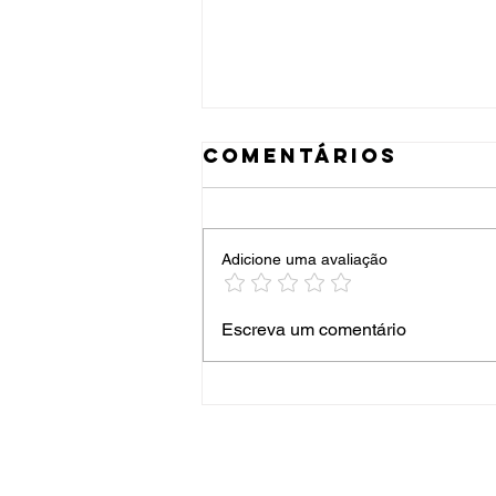
Comentários
Adicione uma avaliação
festival de
Escreva um comentário
teatro 2026