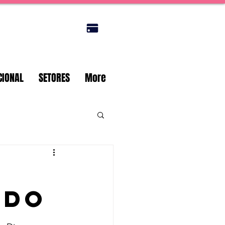
Portal do titular
CIONAL
SETORES
More
a
ado