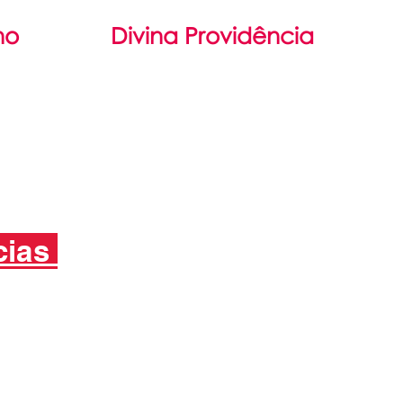
no
Divina Providência
il
Filosofia
damental
São Luís Guanella
Médio
Associação Servos da Caridade
cias