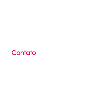
Contato
(51) 36
25
-2142
(51) 3625-6297​
contato@portalidp.org
Atendimento presencial
das 8h às 12h
e das 13h:15 às 17h:15