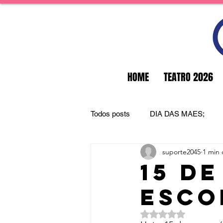
HOME
TEATRO 2026
Todos posts
DIA DAS MAES;
suporte2045
1 min 
15 d
Esco
Avaliado com NaN d