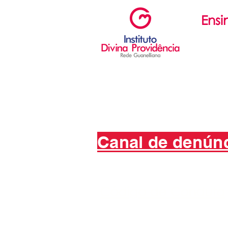
Ensi
Ed. Infant
Ed. Fun
Ensino 
Canal de denún
Código de Conduta