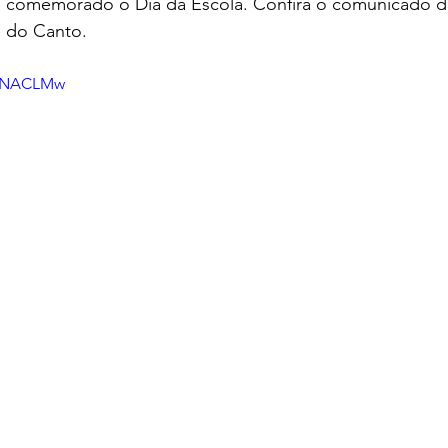
é comemorado o Dia da Escola. Confira o comunicado da
 do Canto.
JhNACLMw