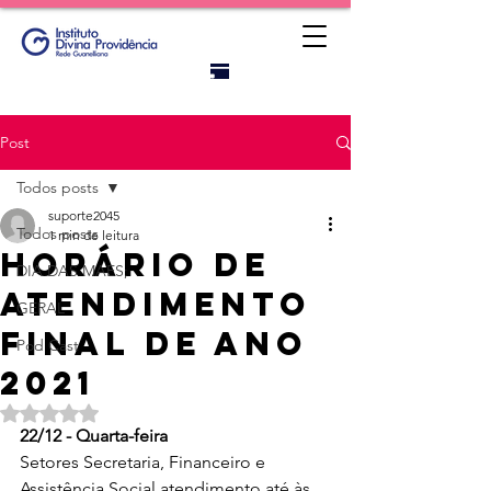
Portal do
titular
Post
Todos posts
suporte2045
Todos posts
1 min de leitura
Horário de
DIA DAS MAES;
atendimento
GERAL
final de ano
Pod Cast
2021
Avaliado com NaN de 5 estrelas.
22/12 - Quarta-feira
Setores Secretaria, Financeiro e 
Assistência Social atendimento até às 