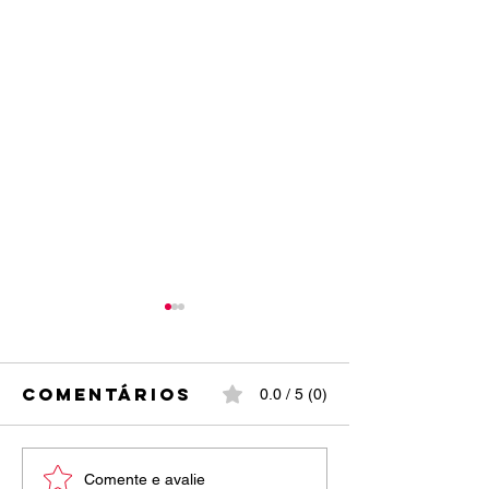
Comentários
0.0 / 5 (0)
entrega de
INSTITUT
Comente e avalie