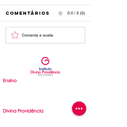
Comentários
0.0 / 5 (0)
rematrículas
O EFEITO
Comente e avalie
2026
USO DE TELAS
AOS JOV
Ensino
Ed. Infantil
Ed. Fundamental
Ensino Médio
Divina Providência
Filosofia
São Luís Guanella