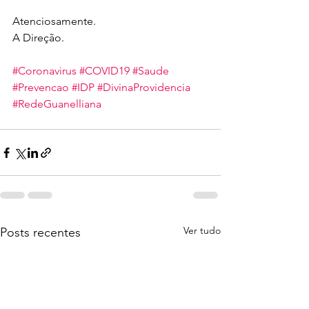
Atenciosamente.
A Direção.
#Coronavirus
#COVID19
#Saude
#Prevencao
#IDP
#DivinaProvidencia
#RedeGuanelliana
Ver tudo
Posts recentes