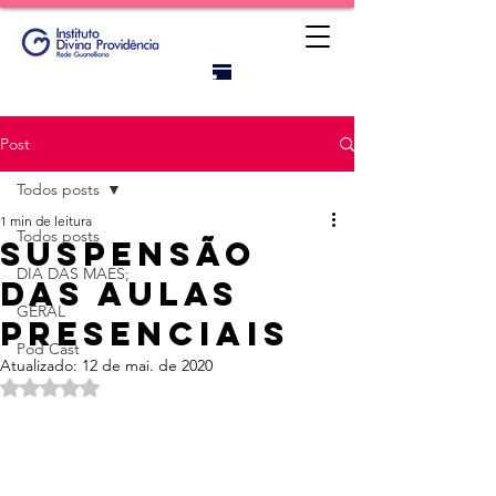
Portal do
titular
Post
Todos posts
1 min de leitura
Todos posts
Suspensão
DIA DAS MAES;
das aulas
GERAL
presenciais
Pod Cast
Atualizado:
12 de mai. de 2020
Avaliado com NaN de 5 estrelas.