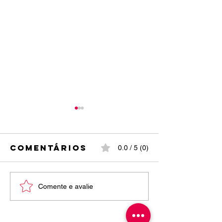
Comentários
0.0 / 5 (0)
entrega de
INSTITUT
Comente e avalie
notas e
DIVINA
pareceres 1º
PROVIDÊ