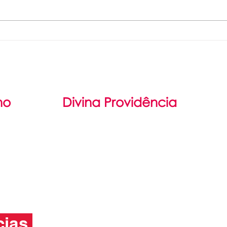
entrega de
IN
notas e
DI
pareceres 1º
PR
trimestre 2026.
dá
vi
no
Divina Providência
il
Filosofia
damental
São Luís Guanella
Médio
Associação Servos da Caridade
cias