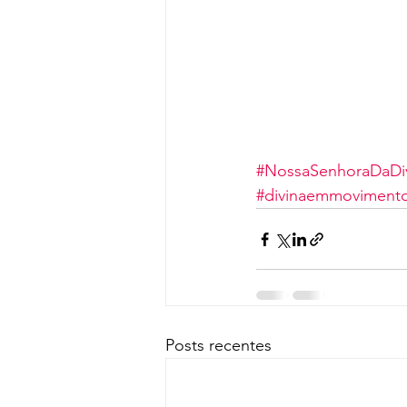
#NossaSenhoraDaDiv
#divinaemmoviment
Posts recentes