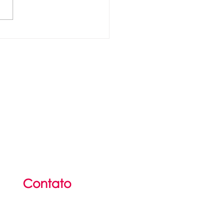
STITUTO
VINA
OVIDÊNCIA te
 as boas-
ndas!
Contato
(51) 36
25
-2142
(51) 3625-6297​