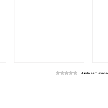
Avaliado com 0 de 5 estrela
Ainda sem avalia