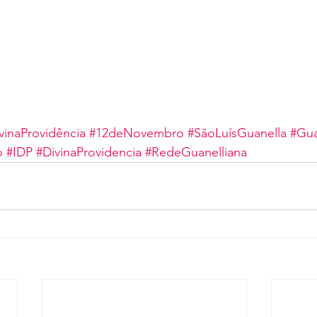
inaProvidência
#12deNovembro
#SãoLuísGuanella
#Gua
o
#IDP
#DivinaProvidencia
#RedeGuanelliana