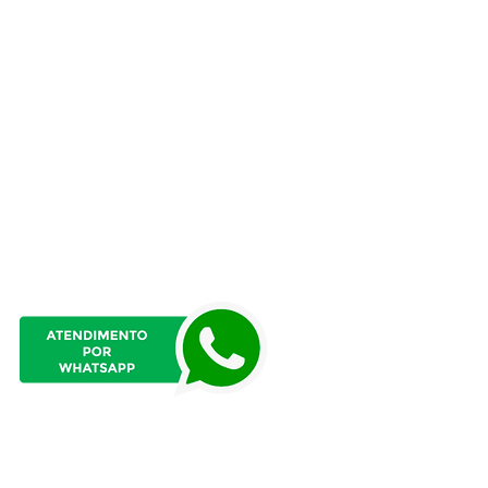
contato@portalidp.org
Atendimento presencial
das 8h às 12h
e das 13h:15 às 17h:15