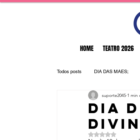
HOME
TEATRO 2026
Todos posts
DIA DAS MAES;
suporte2045
1 min 
Dia d
Divi
Avaliado com NaN d