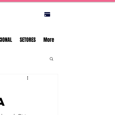
Portal do titular
CIONAL
SETORES
More
a