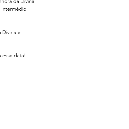
hora da Divina 
 intermédio, 
 Divina e 
 essa data! 