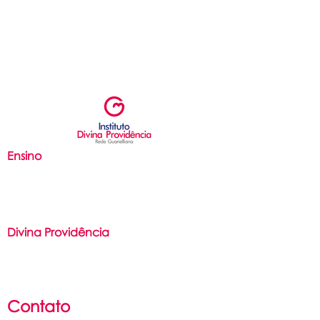
Ensino
Ed. Infantil
Ed. Fundamental
Ensino Médio
Divina Providência
Filosofia
São Luís Guanella
Associação Servos da Caridade
Contato