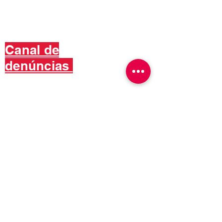
(51) 36
25
-2142
(51) 3625-6297​
contato@portalidp.org
Canal de
denúncias
Atendimento presencial
das 8h às 12h
e das 13h:15 às 17h:15
Código de Conduta
Portal do Titular
Política de Privacidade