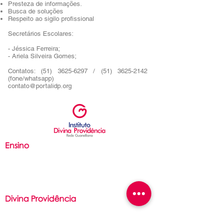
Presteza de informações.
Busca de soluções
Respeito ao sigilo profissional
Secretários Escolares:
- Jéssica Ferreira;
- Ariela Silveira Gomes;
Contatos:
(51) 3625-6297
/
(51) 3625-2142
(fone/whatsapp)
contato@portalidp.org
Ensino
Ed. Infantil
Ed. Fundamental
Ensino Médio
Divina Providência
Filosofia
São Luís Guanella