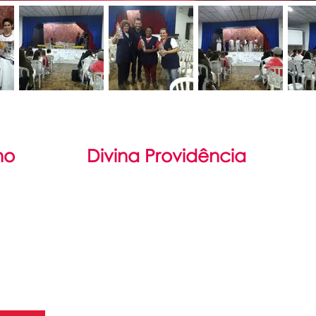
no
Divina Providência
il
Filosofia
damental
São Luís Guanella
Médio
Associação Servos da Caridade