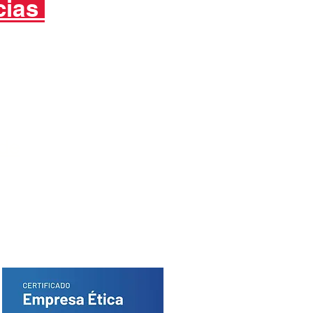
cias
ade