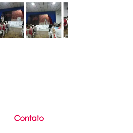
Contato
(51) 36
25
-2142