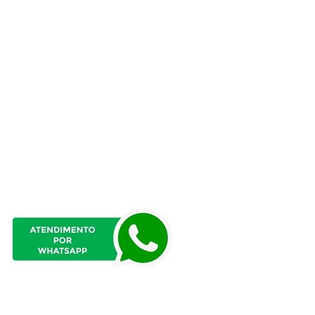
(51) 3625-6297​
contato@portalidp.org
Atendimento presencial
das 8h às 12h
e das 13h:15 às 17h:15