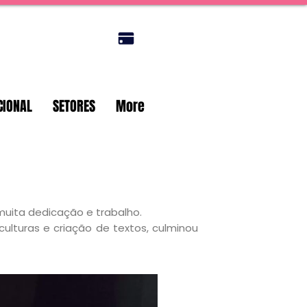
Portal do titular
CIONAL
SETORES
More
 muita dedicação e trabalho.
culturas e criação de textos, culminou