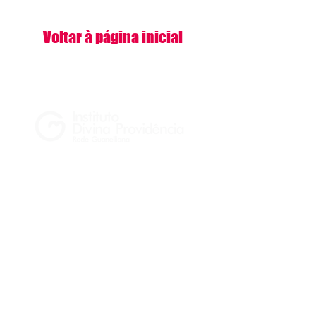
Voltar à página inicial
#MãeDivina
Especial Dia
das Mães
Mãe é mãe e só tem uma. 24 horas por dia
7 dias por semana. Chegou o momento de
prestarmos uma pequena homenagem a
estas guerreiras que, diariamente, fazem o
possível e impossível para seus filhos!
Confira as homenagens que cada turma