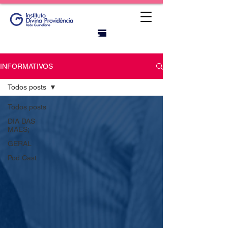
Portal do
titular
INFORMATIVOS
Todos posts
Todos posts
DIA DAS
MAES;
GERAL
Pod Cast