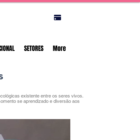
Portal do titular
CIONAL
SETORES
More
s
ológicas existente entre os seres vivos.
m momento se aprendizado e diversão aos