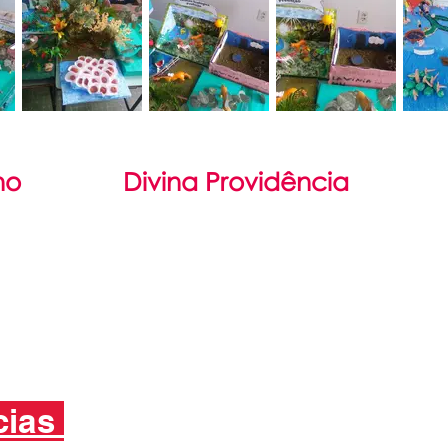
no
Divina Providência
il
Filosofia
damental
São Luís Guanella
Médio
Associação Servos da Caridade
cias