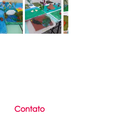
Contato
(51) 36
25
-2142
(51) 3625-6297​
contato@portalidp.org