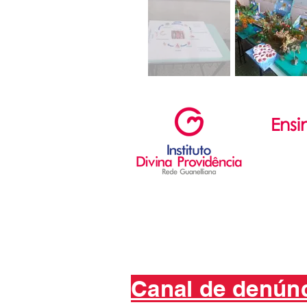
Ensi
Ed. Infant
Ed. Fun
Ensino 
Canal de denún