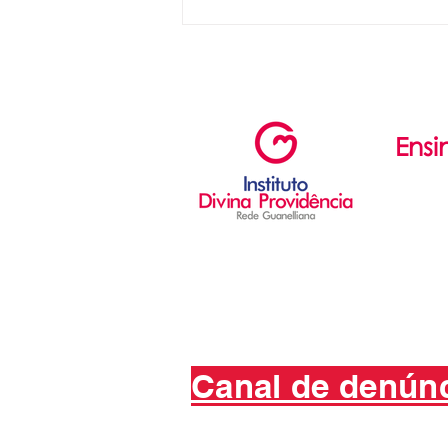
Ensi
Ed. Infant
Ed. Fun
Ensino 
Canal de denún