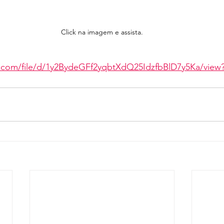
Click na imagem e assista.
e.com/file/d/1y2BydeGFf2yqbtXdQ25IdzfbBlD7y5Ka/view