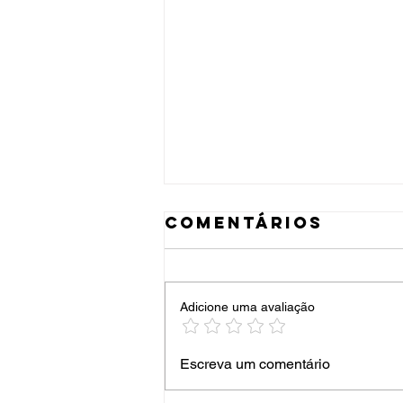
Comentários
Adicione uma avaliação
festival de
Escreva um comentário
teatro 2026