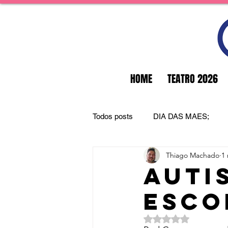
HOME
TEATRO 2026
Todos posts
DIA DAS MAES;
Thiago Machado
1 
AUTI
ESCO
Avaliado com NaN d