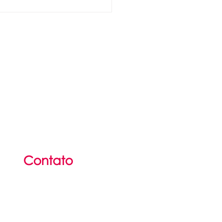
OVIDÊNCIA te
 as boas-
ndas!
Contato
(51) 36
25
-2142
(51) 3625-6297​
contato@portalidp.org