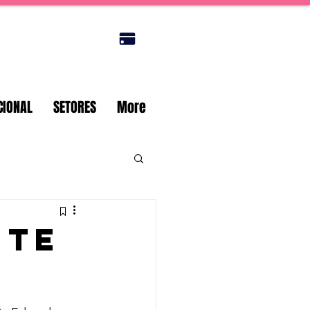
Portal do titular
CIONAL
SETORES
More
NTE