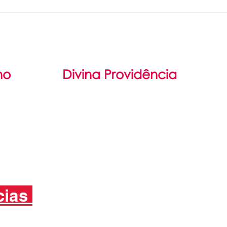
pareceres 1º
PR
trimestre 2026.
dá
vi
no
Divina Providência
il
Filosofia
damental
São Luís Guanella
Médio
Associação Servos da Caridade
cias