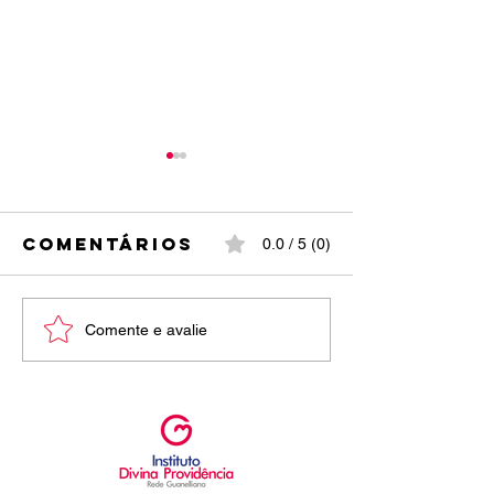
Comentários
0.0 / 5 (0)
entrega de
INSTITUT
Comente e avalie
notas e
DIVINA
pareceres 1º
PROVIDÊ
trimestre
te dá as
2026.
boas-vin