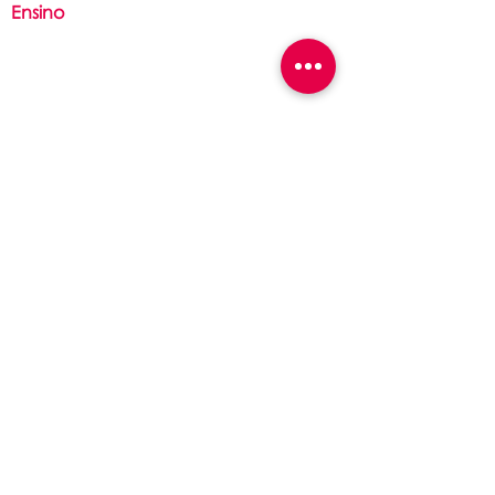
Ensino
Ed. Infantil
Ed. Fundamental
Ensino Médio
Divina Providência
Filosofia
São Luís Guanella
Associação Servos da Caridade
Contato
(51) 36
25
-2142
(51) 3625-6297​
contato@portalidp.org
Canal de
denúncias
Atendimento presencial
das 8h às 12h