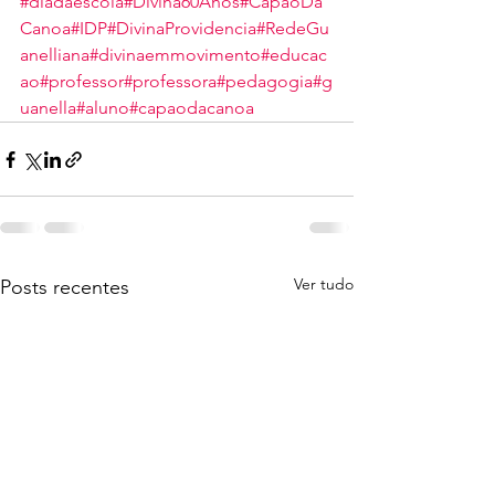
#diadaescola
#Divina60Anos
#CapaoDa
Canoa
#IDP
#DivinaProvidencia
#RedeGu
anelliana
#divinaemmovimento
#educac
ao
#professor
#professora
#pedagogia
#g
uanella
#aluno
#capaodacanoa
Ver tudo
Posts recentes