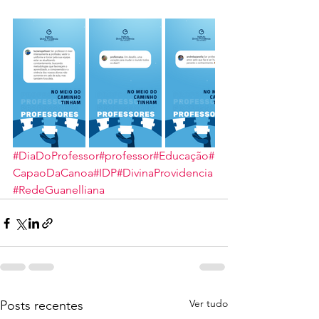
#DiaDoProfessor
#professor
#Educação
#
CapaoDaCanoa
#IDP
#DivinaProvidencia
#RedeGuanelliana
Ver tudo
Posts recentes