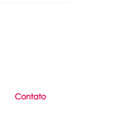
 as boas-
ndas!
Contato
(51) 36
25
-2142
(51) 3625-6297​
contato@portalidp.org