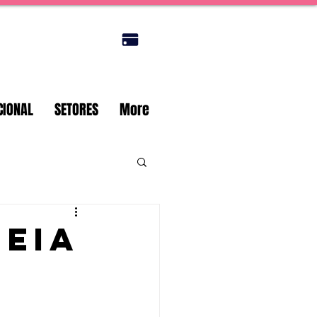
Portal do titular
CIONAL
SETORES
More
heia