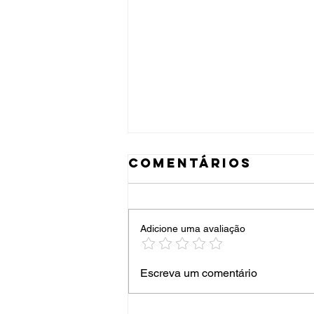
Comentários
Adicione uma avaliação
festival de
Escreva um comentário
teatro 2026