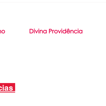
trimestre 2026.
dá
vi
no
Divina Providência
il
Filosofia
damental
São Luís Guanella
Médio
Associação Servos da Caridade
cias