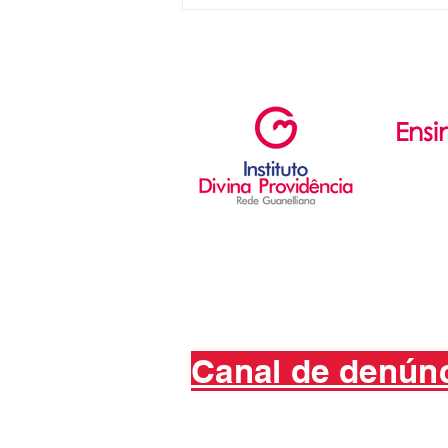
Ensi
Ed. Infant
Ed. Fun
Ensino 
Canal de denún