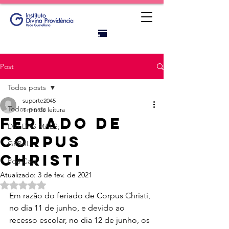
Portal do
titular
Post
Todos posts
suporte2045
Todos posts
1 min de leitura
Feriado de
DIA DAS MAES;
Corpus
GERAL
Christi
Pod Cast
Atualizado:
3 de fev. de 2021
Avaliado com NaN de 5 estrelas.
Em razão do feriado de Corpus Christi, 
no dia 11 de junho, e devido ao 
recesso escolar, no dia 12 de junho, os  