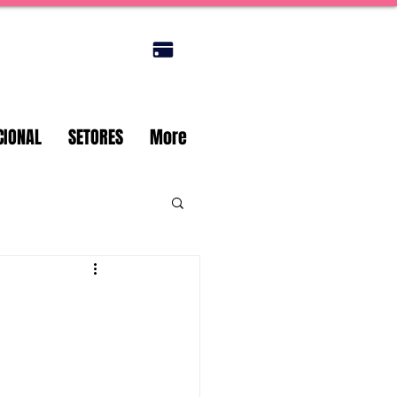
Portal do titular
CIONAL
SETORES
More
e