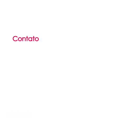
Contato
(51) 36
25
-2142
(51) 3625-6297​
contato@portalidp.org
Atendimento presencial
das 8h às 12h
e das 13h:15 às 17h:15