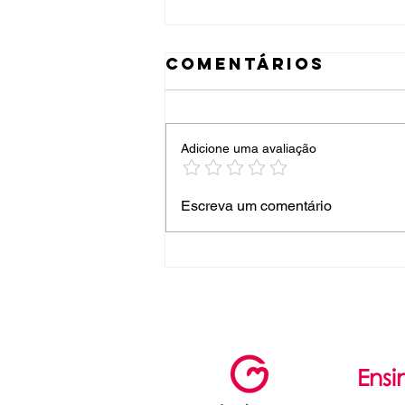
Comentários
Adicione uma avaliação
festival de
Escreva um comentário
teatro 2026
Ensi