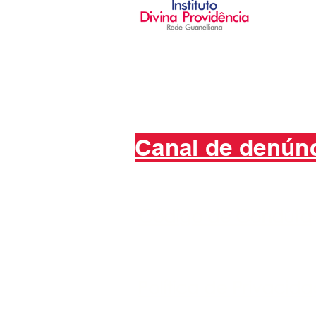
Ed. Infant
Ed. Fun
Ensino 
Canal de denún
Código de Conduta
Política de Privacid