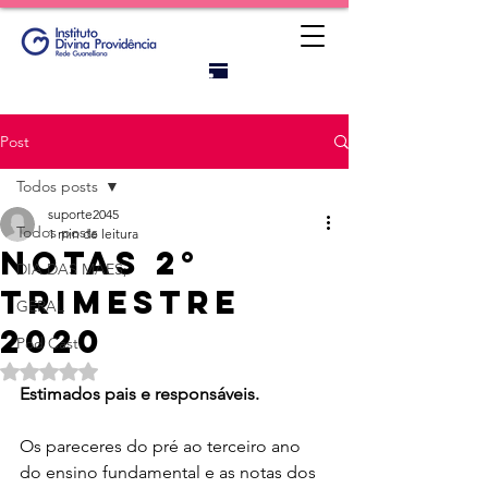
Portal do
titular
Post
Todos posts
suporte2045
Todos posts
1 min de leitura
Notas 2°
DIA DAS MAES;
trimestre
GERAL
2020
Pod Cast
Avaliado com NaN de 5 estrelas.
Estimados pais e responsáveis.
Os pareceres do pré ao terceiro ano 
do ensino fundamental e as notas dos 