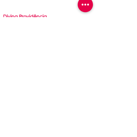
Ensino Médio
Divina Providência
Filosofia
São Luís Guanella
Associação Servos da Caridade
Contato
(51) 36
25
-2142
(51) 3625-6297​
contato@portalidp.org
Canal de
denúncias
Atendimento presencial
das 8h às 12h
e das 13h:15 às 17h:15